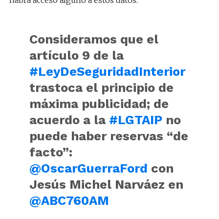
habrá acceso alguno a estos datos.
Consideramos que el
artículo 9 de la
#LeyDeSeguridadInterior
trastoca el principio de
máxima publicidad; de
acuerdo a la
#LGTAIP
no
puede haber reservas “de
facto”:
@OscarGuerraFord
con
Jesús Michel Narváez en
@ABC760AM