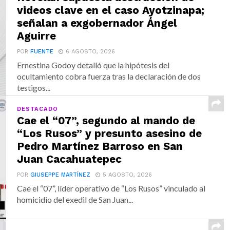
videos clave en el caso Ayotzinapa;
señalan a exgobernador Ángel
Aguirre
POR
FUENTE
6 AGOSTO, 2026
Ernestina Godoy detalló que la hipótesis del
ocultamiento cobra fuerza tras la declaración de dos
testigos...
DESTACADO
Cae el “07”, segundo al mando de
“Los Rusos” y presunto asesino de
Pedro Martínez Barroso en San
Juan Cacahuatepec
POR
GIUSEPPE MARTÍNEZ
5 AGOSTO, 2026
Cae el “07”, líder operativo de “Los Rusos” vinculado al
homicidio del exedil de San Juan...