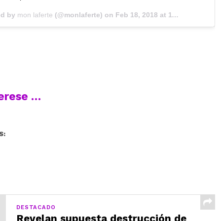
ed by
mon laferte
(@monlaferte) on
Feb 18, 2018 at 11:28am PST
terese …
S:
DESTACADO
Revelan supuesta destrucción de