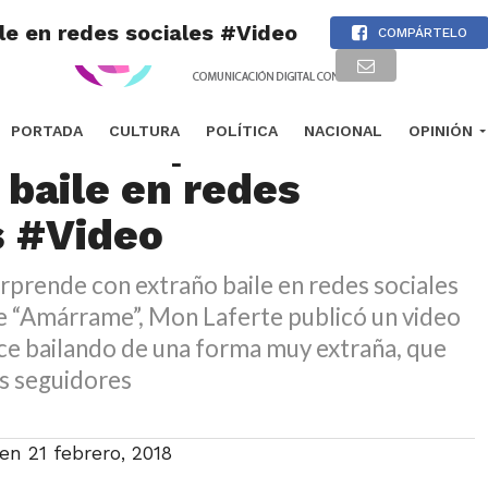
le en redes sociales #Video
COMPÁRTELO
erte sorprende con
PORTADA
CULTURA
POLÍTICA
NACIONAL
OPINIÓN
 baile en redes
s #Video
prende con extraño baile en redes sociales
de “Amárrame”, Mon Laferte publicó un video
ce bailando de una forma muy extraña, que
us seguidores
 en
21 febrero, 2018