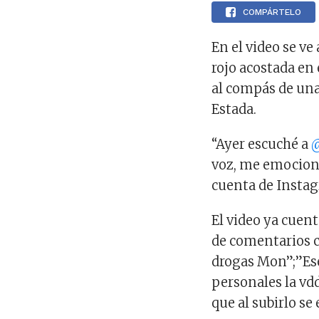
COMPÁRTELO
En el video se v
rojo acostada en
al compás de una
Estada.
“Ayer escuché a
@
voz, me emocioné
cuenta de Insta
El video ya cuen
de comentarios c
drogas Mon”;”Ese
personales la vd
que al subirlo se