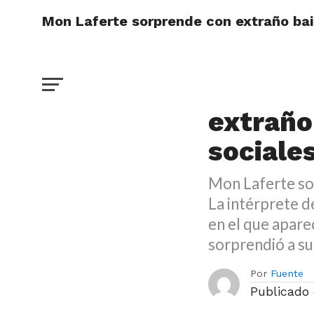
Mon Laferte sorprende con extraño bai
DESTACADO
Mon Laf
extraño
sociale
Mon Laferte sor
La intérprete 
en el que apare
sorprendió a s
Por
Fuente
Publicado