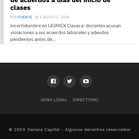
de acuerdos a días del inicio de
clases
POR
FUENTE
5 AGOSTO, 2026
Incertidumbre en UGMEX Oaxaca: docentes acusan
violaciones a sus acuerdos laborales y adeudos
pendientes antes de...
AVISO LEGAL
DIRECTORIO
© 2024 Oaxaca Capital - Algunos derechos reservados