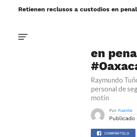
Retienen reclusos a custodios en pen
DESTACADO
Retiene
en pena
#Oaxac
Raymundo Tuñón
personal de seg
motín
Por
Fuente
Publicado
COMPÁRTELO