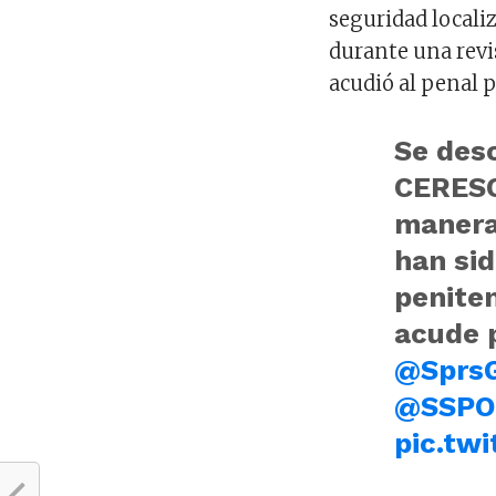
seguridad localiz
durante una revi
acudió al penal p
Se desc
CERESO
manera
han sid
peniten
acude 
@Sprs
@SSPO
pic.tw