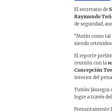
El secretario de
S
Raymundo Tuñó
de seguridad, a
“Motín como tal 
siendo retenidos 
El reporte preli
reunión con la
s
Concepción Tov
interior del pena
Tuñón Jáuregui co
logre a través del
Presuntamente la