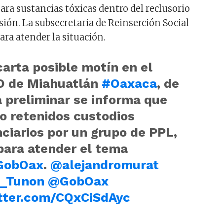
ara sustancias tóxicas dentro del reclusorio
sión. La subsecretaria de Reinserción Social
ara atender la situación.
arta posible motín en el
 de Miahuatlán
#Oaxaca
, de
 preliminar se informa que
o retenidos custodios
ciarios por un grupo de PPL,
para atender el tema
GobOax
.
@alejandromurat
_Tunon
@GobOax
itter.com/CQxCiSdAyc