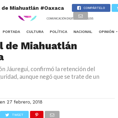
al de Miahuatlán #Oaxaca
COMPÁRTELO
n reclusos a custodios
PORTADA
CULTURA
POLÍTICA
NACIONAL
OPINIÓN
l de Miahuatlán
a
 Jáuregui, confirmó la retención del
uridad, aunque negó que se trate de un
 en
27 febrero, 2018
TWEET