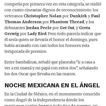
competía por primera vez en esta categoría, se midió
con cuatro cineastas dignos de reconocimiento: los
veteranos
Christopher Nolan
por
Dunkirk
y
Paul
Thomas Anderson
por
Phantom Thread
, y los
debutantes
Jordan Peele
por
Get Out
, y
Greta
Gerwig
por
Lady Bird
. Pero todo parecía indicar que
él sería quien se llevaría el honor el domingo, pues
había arrasado con casi todos los honores esta
temporada de premios.
Entre bambalinas, señaló que planeaba “ir a casa a
ver a mi mamá y mi papá con estos dos”, señalando
los dos Oscar que llevaba en las manos.
NOCHE MEXICANA EN EL ÁNGEL
En la Ciudad de México, en el monumento conocido
como Ángel de la Independencia donde los
mexicanos suelen festejar todo tipo de eventos, un