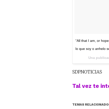
“All that I am, or hop
lo que soy o anhelo s
Una publica
SDPNOTICIAS
Tal vez te in
TEMAS RELACIONADO