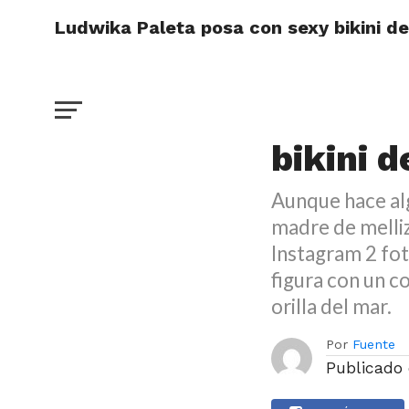
Ludwika Paleta posa con sexy bikini des
DESTACADO
Ludwika
bikini d
Aunque hace al
madre de melliz
Instagram 2 fot
figura con un co
orilla del mar.
Por
Fuente
Publicado