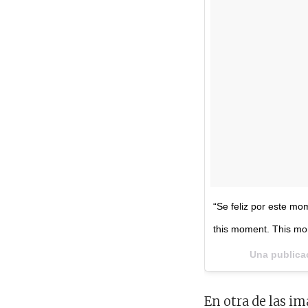
“Se feliz por este m
this moment. This mo
Una publica
En otra de las i