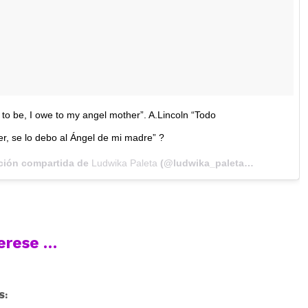
e to be, I owe to my angel mother”. A.Lincoln “Todo
er, se lo debo al Ángel de mi madre” ?
ción compartida de
Ludwika Paleta
(@ludwika_paleta) el
Mar 14, 2
terese …
S: