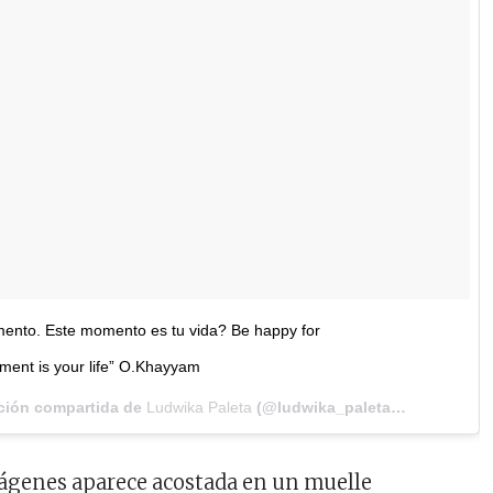
omento. Este momento es tu vida? Be happy for
ment is your life” O.Khayyam
ción compartida de
Ludwika Paleta
(@ludwika_paleta) el
Mar 14, 2
mágenes aparece acostada en un muelle