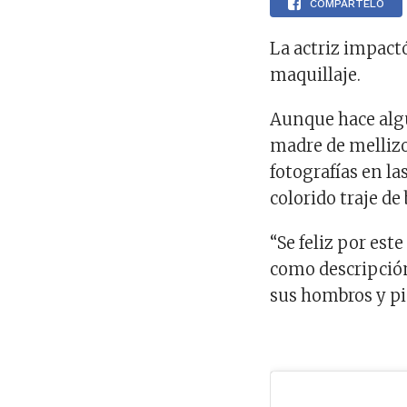
COMPÁRTELO
La actriz impactó
maquillaje.
Aunque hace alg
madre de mellizo
fotografías en l
colorido traje de 
“Se feliz por es
como descripción 
sus hombros y pi