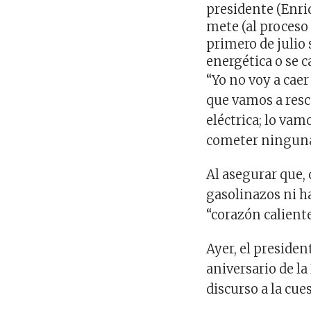
presidente (Enriq
mete (al proceso 
primero de julio 
energética o se c
“Yo no voy a cae
que vamos a resca
eléctrica; lo vam
cometer ninguna 
Al asegurar que, 
gasolinazos ni ha
“corazón caliente
Ayer, el presiden
aniversario de la
discurso a la cue