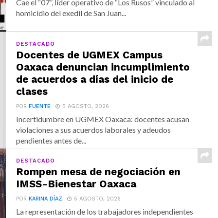
Cae el “07”, líder operativo de “Los Rusos” vinculado al
homicidio del exedil de San Juan...
DESTACADO
Docentes de UGMEX Campus
Oaxaca denuncian incumplimiento
de acuerdos a días del inicio de
clases
POR
FUENTE
5 AGOSTO, 2026
Incertidumbre en UGMEX Oaxaca: docentes acusan
violaciones a sus acuerdos laborales y adeudos
pendientes antes de...
DESTACADO
Rompen mesa de negociación en
IMSS-Bienestar Oaxaca
POR
KARINA DÍAZ
5 AGOSTO, 2026
La representación de los trabajadores independientes