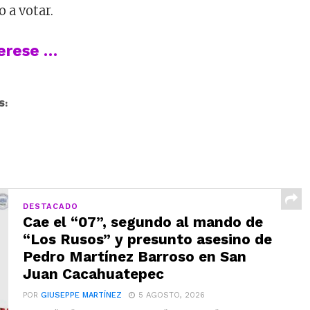
o a votar.
terese …
S:
DESTACADO
Cae el “07”, segundo al mando de
“Los Rusos” y presunto asesino de
Pedro Martínez Barroso en San
Juan Cacahuatepec
POR
GIUSEPPE MARTÍNEZ
5 AGOSTO, 2026