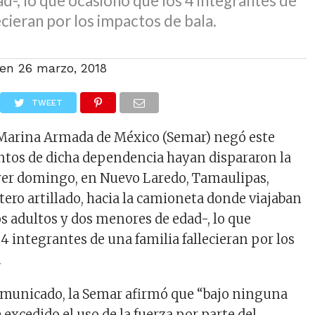
-, lo que ocasionó que los 4 integrantes de
ecieran por los impactos de bala.
 en
26 marzo, 2018
TWEET
 Marina Armada de México (Semar) negó este
ntos de dicha dependencia hayan dispararon la
er domingo, en Nuevo Laredo, Tamaulipas,
tero artillado, hacia la camioneta donde viajaban
os adultos y dos menores de edad-, lo que
4 integrantes de una familia fallecieran por los
.
omunicado, la Semar afirmó que “bajo ninguna
 excedido el uso de la fuerza por parte del