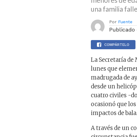
menores de edad
una familia fall
Por
Fuente
Publicado
COMPÁRTELO
La Secretaría de
lunes que eleme
madrugada de ay
desde un helicóp
cuatro civiles -d
ocasionó que los 
impactos de bala
A través de un c
circunstancia fue