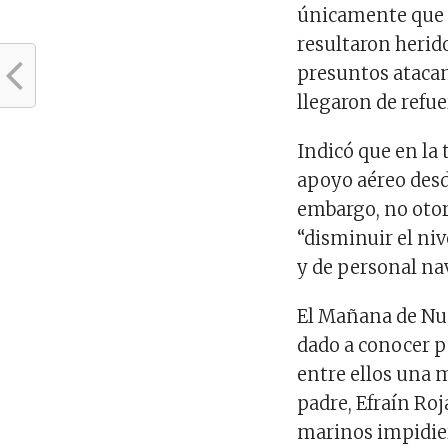
únicamente que 
resultaron herid
presuntos ataca
llegaron de refue
Indicó que en la
apoyo aéreo desd
embargo, no otorg
“disminuir el niv
y de personal nav
El Mañana de Nue
dado a conocer po
entre ellos una 
padre, Efraín Roj
marinos impidier