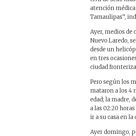
atención médica 
Tamaulipas”, indi
Ayer, medios de 
Nuevo Laredo, se
desde un helicó
en tres ocasiones
ciudad fronteriz
Pero según los m
mataron a los 4 
edad; la madre, d
a las 02:20 horas
ir a su casa en l
Ayer domingo, po