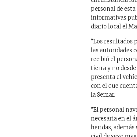
personal de esta 
informativas pu
diario local el M
“Los resultados 
las autoridades 
recibió el person
tierra y no desde
presenta el veh
con el que cuent
la Semar.
“El personal na
necesaria en el á
heridas, además 
civil de sexo ma