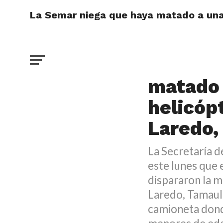
La Semar niega que haya matado a una 
DESTACADO
La Sema
matado 
helicóp
Laredo,
La Secretaría 
este lunes que
dispararon la 
Laredo, Tamauli
camioneta donde