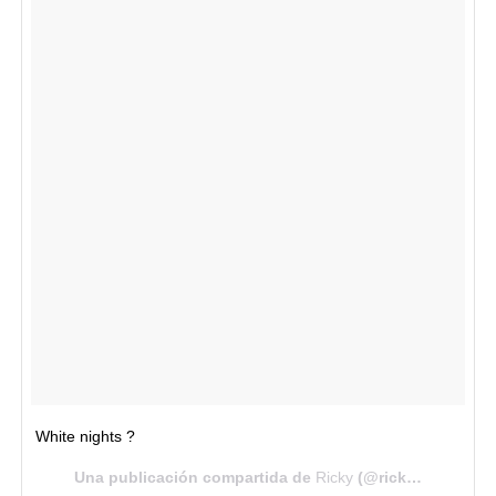
White nights ?
Una publicación compartida de
Ricky
(@ricky_martin) el