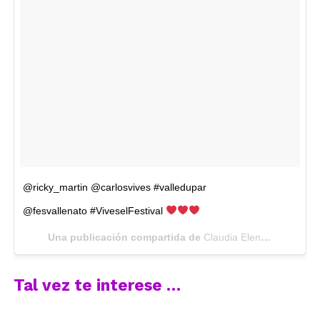
@ricky_martin @carlosvives #valledupar
@fesvallenato #ViveselFestival
Una publicación compartida de
Claudia Elena Vásquez
(@
Tal vez te interese …