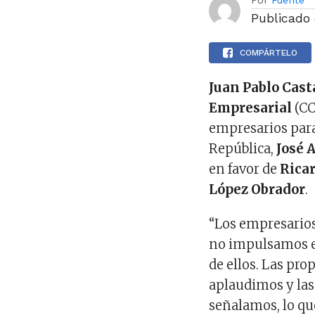
Por
Fuente
Publicado
COMPÁRTELO
Juan Pablo Cas
Empresarial
(CC
empresarios para 
República,
José 
en favor de
Rica
López Obrador
.
“Los empresarios
no impulsamos el
de ellos. Las pro
aplaudimos y las
señalamos, lo qu