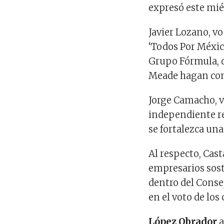
expresó este mié
Javier Lozano, v
‘Todos Por Méxic
Grupo Fórmula, q
Meade hagan com
Jorge Camacho, 
independiente r
se fortalezca un
Al respecto, Ca
empresarios sost
dentro del Conse
en el voto de los
López Obrador
a