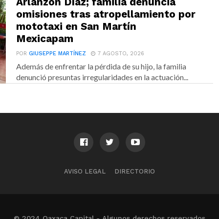
Arlanzón Díaz; familia denuncia
omisiones tras atropellamiento por
mototaxi en San Martín
Mexicapam
POR
GIUSEPPE MARTÍNEZ
7 AGOSTO, 2026
Además de enfrentar la pérdida de su hijo, la familia
denunció presuntas irregularidades en la actuación...
AVISO LEGAL
DIRECTORIO
© 2024 Oaxaca Capital - Algunos derechos reservados