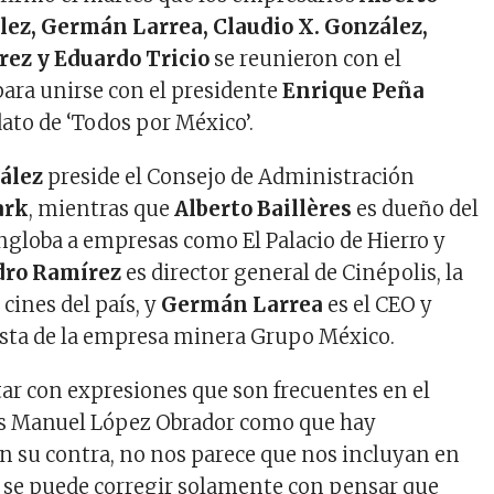
lez, Germán Larrea, Claudio X. González,
ez y Eduardo Tricio
se reunieron con el
para unirse con el presidente
Enrique Peña
dato de ‘Todos por México’.
ález
preside el Consejo de Administración
ark
, mientras que
Alberto Baillères
es dueño del
ngloba a empresas como El Palacio de Hierro y
dro Ramírez
es director general de Cinépolis, la
cines del país, y
Germán Larrea
es el CEO y
ista de la empresa minera Grupo México.
r con expresiones que son frecuentes en el
s Manuel López Obrador como que hay
n su contra, no nos parece que nos incluyan en
 se puede corregir solamente con pensar que