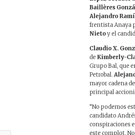
Baillères Gonzá
Alejandro Ramír
frentista Anaya 
Nieto
y el candi
Claudio X. Gonz
de
Kimberly-Cl
Grupo Bal, que e
Petrobal.
Alejan
mayor cadena de 
principal accion
“No podemos esta
candidato André
conspiraciones e
este complot. No