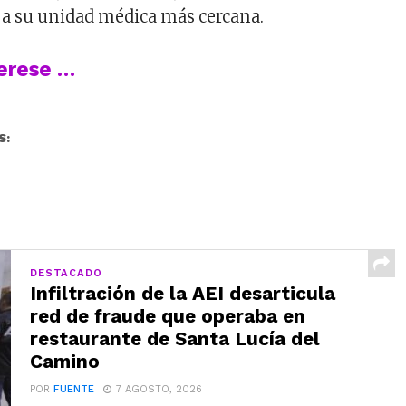
r a su unidad médica más cercana.
terese …
S:
DESTACADO
Infiltración de la AEI desarticula
red de fraude que operaba en
restaurante de Santa Lucía del
Camino
POR
FUENTE
7 AGOSTO, 2026