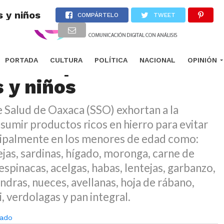
 y niños
COMPÁRTELO
TWEET
 SSO a prevenir anemia
PORTADA
CULTURA
POLÍTICA
NACIONAL
OPINIÓN
s y niños
e Salud de Oaxaca (SSO) exhortan a la
sumir productos ricos en hierro para evitar
ncipalmente en los menores de edad como:
ejas, sardinas, hígado, moronga, carne de
espinacas, acelgas, habas, lentejas, garbanzo,
ndras, nueces, avellanas, hoja de rábano,
i, verdolagas y pan integral.
ado