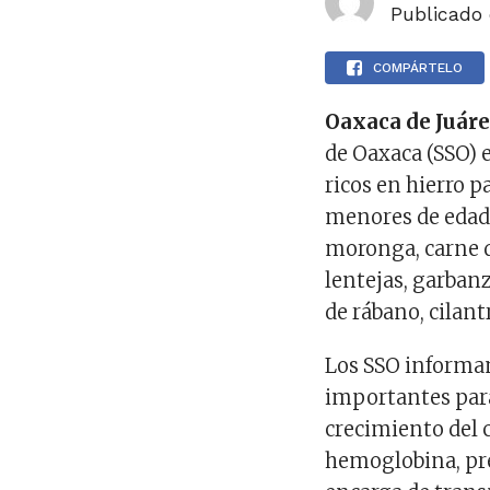
Publicado
COMPÁRTELO
Oaxaca de Juáre
de Oaxaca (SSO) 
ricos en hierro p
menores de edad 
moronga, carne d
lentejas, garbanz
de rábano, cilant
Los SSO informan
importantes para
crecimiento del 
hemoglobina, pre