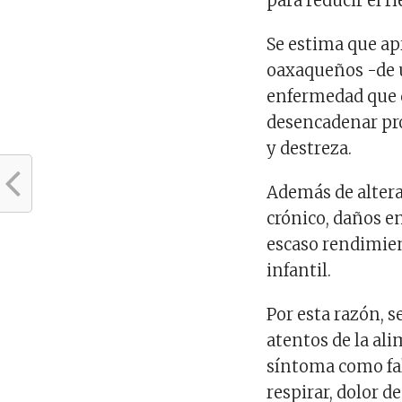
para reducir el r
Se estima que a
oaxaqueños -de 
enfermedad que 
desencadenar pro
y destreza.
Además de altera
crónico, daños en
escaso rendimien
infantil.
Por esta razón, se
atentos de la al
síntoma como falt
respirar, dolor d