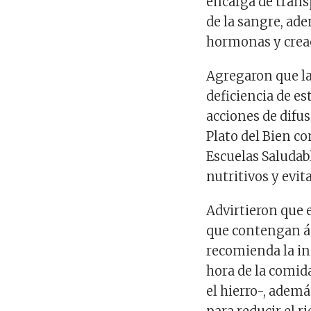
encarga de trans
de la sangre, ad
hormonas y creac
Agregaron que l
deficiencia de es
acciones de difus
Plato del Bien c
Escuelas Saludab
nutritivos y evit
Advirtieron que e
que contengan ác
recomienda la in
hora de la comid
el hierro-, ademá