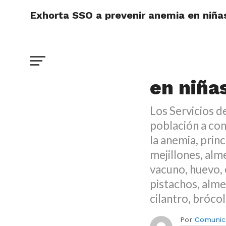
Exhorta SSO a prevenir anemia en niñas
DESTACADO
Exhorta
en niña
Los Servicios d
población a con
la anemia, pri
mejillones, alm
vacuno, huevo, 
pistachos, alme
cilantro, brócol
Por
Comunic