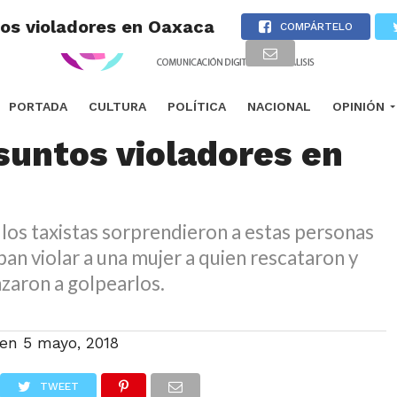
tos violadores en Oaxaca
COMPÁRTELO
s intentan linchar a
PORTADA
CULTURA
POLÍTICA
NACIONAL
OPINIÓN
suntos violadores en
 los taxistas sorprendieron a estas personas
an violar a una mujer a quien rescataron y
aron a golpearlos.
 en
5 mayo, 2018
TWEET