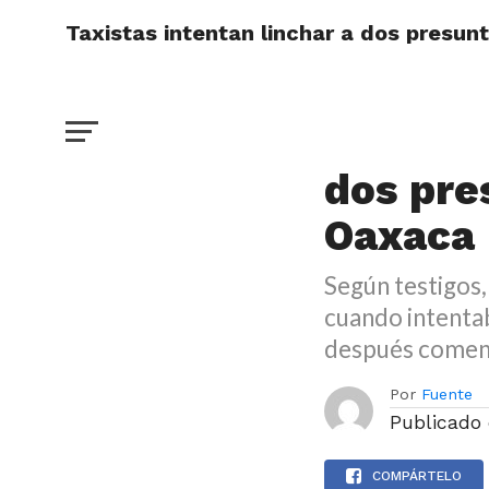
Taxistas intentan linchar a dos presun
DESTACADO
Taxista
dos pre
Oaxaca
Según testigos,
cuando intentab
después comenz
Por
Fuente
Publicado
COMPÁRTELO