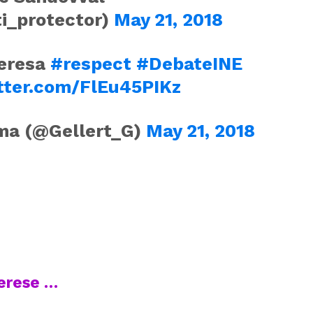
i_protector)
May 21, 2018
eresa
#respect
#DebateINE
itter.com/FlEu45PIKz
a (@Gellert_G)
May 21, 2018
terese …