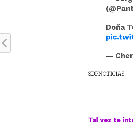
(@Pant
Doña T
pic.tw
— Chem
SDPNOTICIAS
Tal vez te in