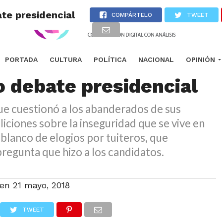
te presidencial
COMPÁRTELO
TWEET
resa “se roba” el
PORTADA
CULTURA
POLÍTICA
NACIONAL
OPINIÓN
 debate presidencial
ue cuestionó a los abanderados de sus
liciones sobre la inseguridad que se vive en
o blanco de elogios por tuiteros, que
pregunta que hizo a los candidatos.
 en
21 mayo, 2018
TWEET