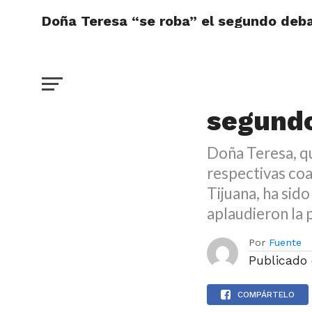
Doña Teresa “se roba” el segundo deba
DESTACADO
Doña Te
segundo
Doña Teresa, q
respectivas coa
Tijuana, ha sid
aplaudieron la 
Por
Fuente
Publicado
COMPÁRTELO