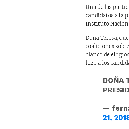
Una de las parti
candidatos a la p
Instituto Naciona
Doña Teresa, que
coaliciones sobre
blanco de elogio
hizo a los candid
DOÑA T
PRESI
— fern
21, 201