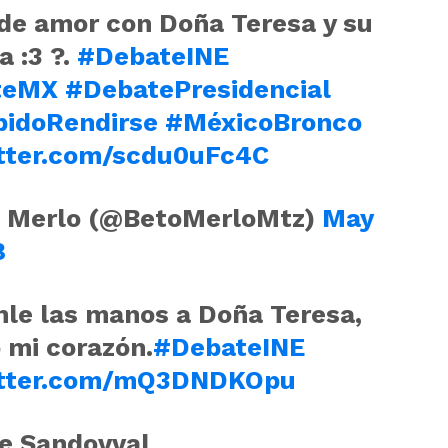
de amor con Doña Teresa y su
 :3 ?.
#DebateINE
teMX
#DebatePresidencial
bidoRendirse
#MéxicoBronco
itter.com/scdu0uFc4C
 Merlo (@BetoMerloMtz)
May
8
le las manos a Doña Teresa,
 mi corazón.
#DebateINE
itter.com/mQ3DNDKOpu
e Sandovval