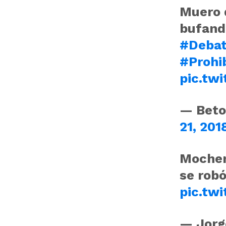
Muero 
bufanda
#Deba
#Prohi
pic.tw
— Beto
21, 201
Mochen
se robó
pic.tw
— Jorg