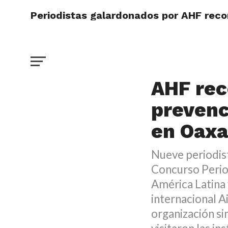
Periodistas galardonados por AHF reco
DESTACADO
Periodi
AHF rec
prevenc
en Oax
Nueve periodis
Concurso Perio
América Latina 
internacional A
organización si