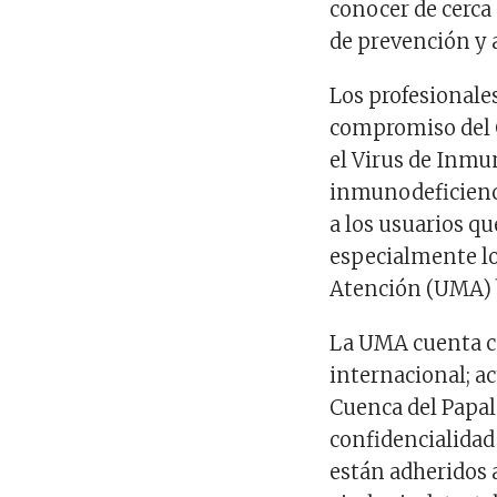
conocer de cerca 
de prevención y a
Los profesionale
compromiso del C
el Virus de Inmu
inmunodeficienci
a los usuarios q
especialmente lo
Atención (UMA) 
La UMA cuenta c
internacional; a
Cuenca del Papal
confidencialidad 
están adheridos 