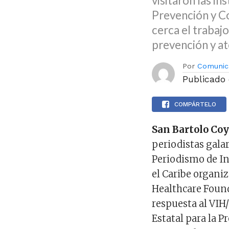
visitaron las in
Prevención y Co
cerca el trabajo
prevención y at
Por
Comunic
Publicado
COMPÁRTELO
San Bartolo Coy
periodistas gala
Periodismo de In
el Caribe organi
Healthcare Found
respuesta al VIH/
Estatal para la P