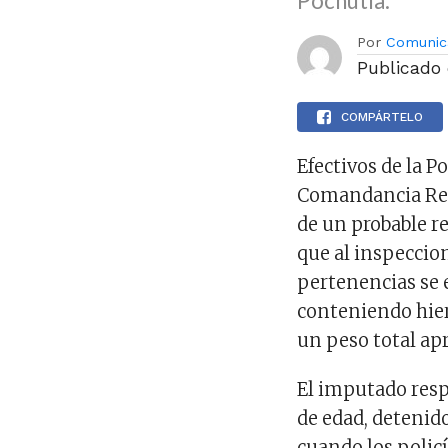
Pochutla.
Por
Comunic
Publicado
COMPÁRTELO
Efectivos de la P
Comandancia Regi
de un probable re
que al inspeccion
pertenencias se 
conteniendo hier
un peso total ap
El imputado res
de edad, detenido
cuando los policí