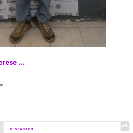
terese …
S:
DESTACADO