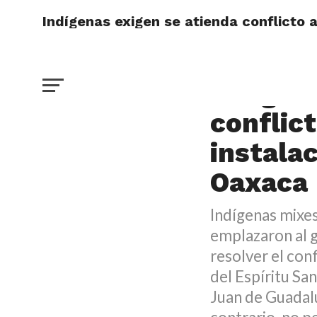
Indígenas exigen se atienda conflicto a
DESTACADO
Indígen
conflic
instalac
Oaxaca
Indígenas mixes
emplazaron al 
resolver el con
del Espíritu San
Juan de Guadalu