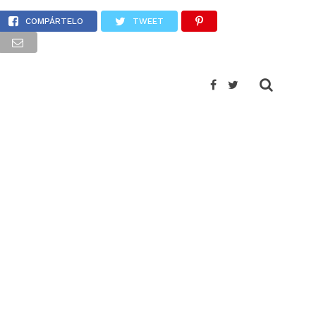
 Oaxaca
COMPÁRTELO
TWEET