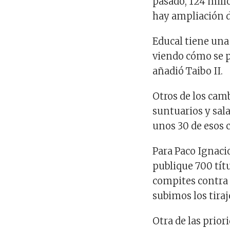
pasado, 124 mill
hay ampliación d
Educal tiene una 
viendo cómo se p
añadió Taibo II.
Otros de los camb
suntuarios y sala
unos 30 de esos 
Para Paco Ignacio
publique 700 tít
compites contra 
subimos los tiraj
Otra de las prior