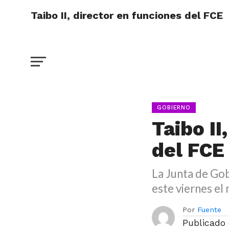
Taibo II, director en funciones del FCE
GOBIERNO
Taibo II
del FCE
La Junta de Go
este viernes el
Por
Fuente
Publicado