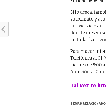
entidad deberán 
Si lo desea, tam
su formato y acud
autoservicio aut
de este mes ya se
en todas las tie
Para mayor info
Telefónica al 01 
viernes de 8:00 a
Atención al Con
Tal vez te in
TEMAS RELACIONADO