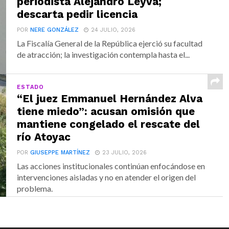
periodista Alejandro Leyva;
descarta pedir licencia
POR
NERE GONZÁLEZ
24 JULIO, 2026
La Fiscalía General de la República ejerció su facultad
de atracción; la investigación contempla hasta el...
ESTADO
“El juez Emmanuel Hernández Alva
tiene miedo”: acusan omisión que
mantiene congelado el rescate del
río Atoyac
POR
GIUSEPPE MARTÍNEZ
23 JULIO, 2026
Las acciones institucionales continúan enfocándose en
intervenciones aisladas y no en atender el origen del
problema.