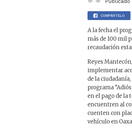
Publicado
COMPÁRTELO
A la fecha el pr
más de 100 mil p
recaudación esta
Reyes Mantecón, O
implementar acc
de la ciudadanía
programa “Adiós 
en el pago de la
encuentren al co
cuenten con placa
vehículo en Oaxa