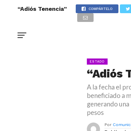
“Adiós Tenencia”
COMPÁRTELO
ESTADO
“Adiós 
A la fecha el p
beneficiado a m
generando una 
pesos
Por
Comunic