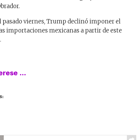
brador.
el pasado viernes, Trump declinó imponer el
las importaciones mexicanas a partir de este
.
terese …
S: