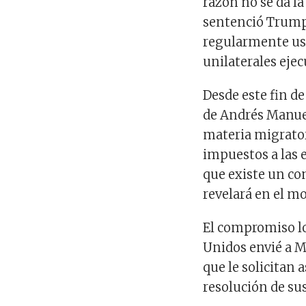
razón no se da la
sentenció Trump
regularmente usa
unilaterales ejec
Desde este fin d
de Andrés Manue
materia migrator
impuestos a las
que existe un c
revelará en el 
El compromiso lo
Unidos envié a 
que le solicitan 
resolución de sus