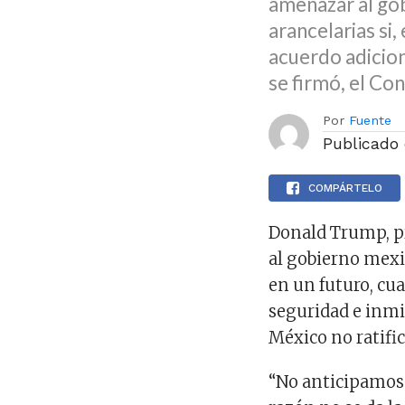
amenazar al gob
arancelarias si
acuerdo adicio
se firmó, el Co
Por
Fuente
Publicado
COMPÁRTELO
Donald Trump, pr
al gobierno mexic
en un futuro, cu
seguridad e inmi
México no ratifi
“No anticipamos 