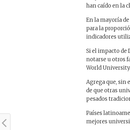
han caído en la c
En la mayoría de 
para la proporci
indicadores util
Si el impacto de
notarse u otros f
World Universit
Agrega que, sin
de que otras uni
pesados ​​tradici
Países latinoame
mejores univers