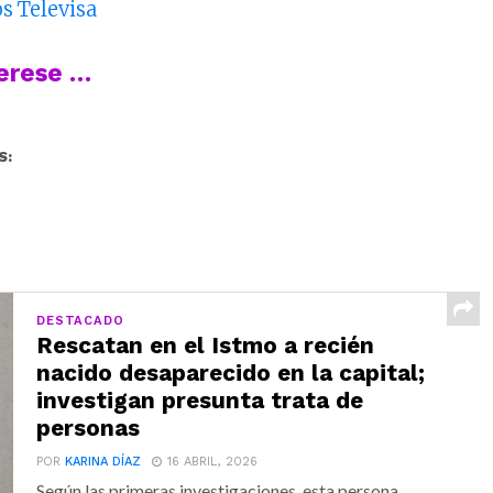
os Televisa
terese …
S:
DESTACADO
Rescatan en el Istmo a recién
nacido desaparecido en la capital;
investigan presunta trata de
personas
POR
KARINA DÍAZ
16 ABRIL, 2026
Según las primeras investigaciones, esta persona