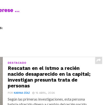
terese …
S:
DESTACADO
Rescatan en el Istmo a recién
nacido desaparecido en la capital;
investigan presunta trata de
personas
POR
KARINA DÍAZ
16 ABRIL, 2026
Según las primeras investigaciones, esta persona
habría ofrecido dinero a cambio del recién nacido,