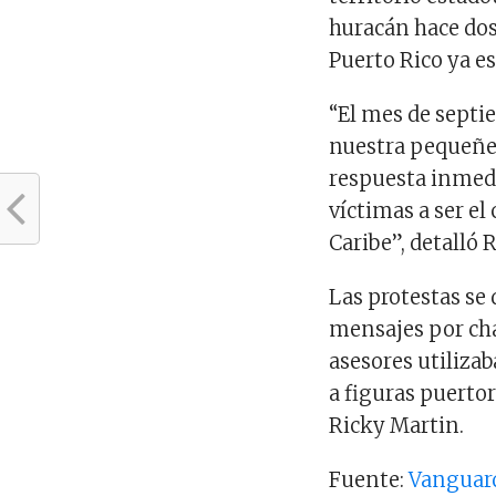
huracán hace dos
Puerto Rico ya e
“El mes de septie
nuestra pequeñez
respuesta inmed
víctimas a ser el
Caribe”, detalló R
Las protestas se d
mensajes por cha
asesores utilizab
a figuras puerto
Ricky Martin.
Fuente:
Vanguar