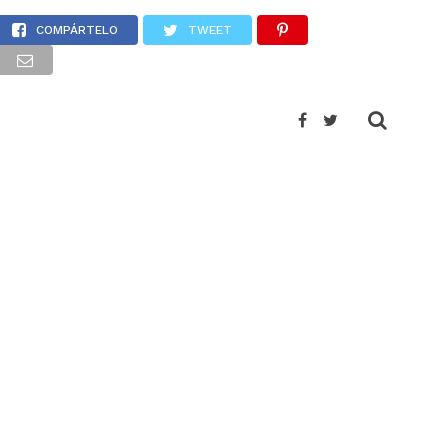
osselló
COMPÁRTELO
TWEET