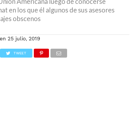
a Unión Americana luego de conocerse
at en los que él algunos de sus asesores
uajes obscenos
 en
25 julio, 2019
TWEET