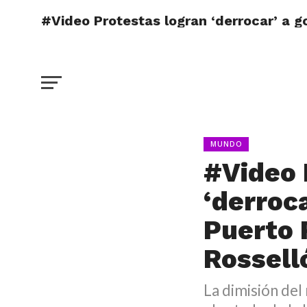
#Video Protestas logran ‘derrocar’ a g
MUNDO
#Video 
‘derroc
Puerto 
Rossell
La dimisión del