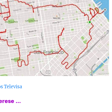
os Televisa
terese …