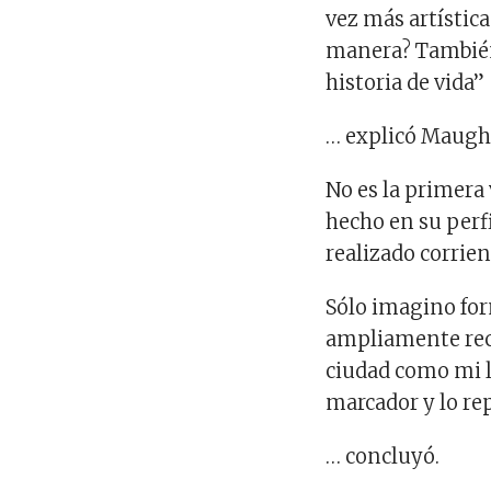
vez más artística
manera? También 
historia de vida”
… explicó Maugh
No es la primera 
hecho en su perfi
realizado corrien
Sólo imagino for
ampliamente reco
ciudad como mi l
marcador y lo rep
… concluyó.