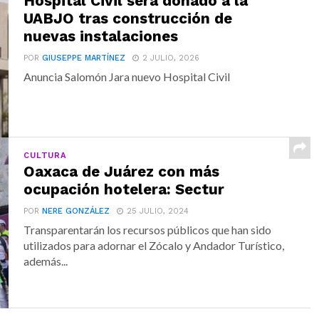
Hospital Civil será donado a la
UABJO tras construcción de
nuevas instalaciones
POR
GIUSEPPE MARTÍNEZ
2 JULIO, 2026
Anuncia Salomón Jara nuevo Hospital Civil
CULTURA
Oaxaca de Juárez con más
ocupación hotelera: Sectur
POR
NERE GONZÁLEZ
25 JULIO, 2024
Transparentarán los recursos públicos que han sido
utilizados para adornar el Zócalo y Andador Turístico,
además...