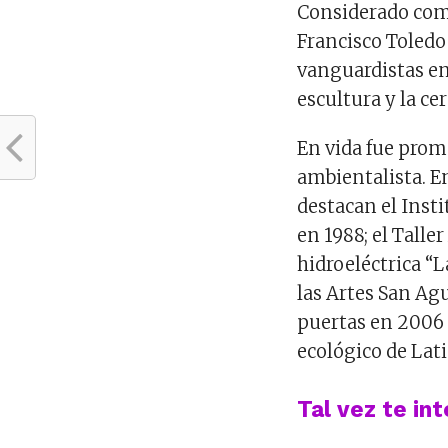
Considerado como
Francisco Toledo
vanguardistas en
escultura y la ce
En vida fue promo
ambientalista. E
destacan el Inst
en 1988; el Talle
hidroeléctrica “L
las Artes San Agu
puertas en 2006 
ecológico de Lat
Tal vez te in