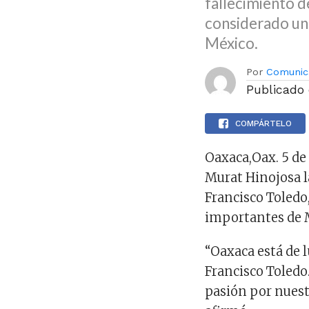
fallecimiento d
considerado un
México.
Por
Comunic
Publicado
COMPÁRTELO
Oaxaca,Oax. 5 de
Murat Hinojosa l
Francisco Toledo
importantes de 
“Oaxaca está de l
Francisco Toledo
pasión por nuest