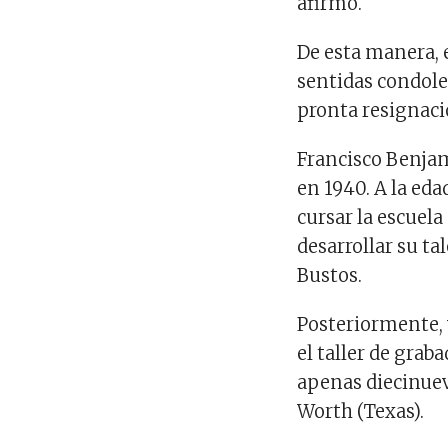
afirmó.
De esta manera, 
sentidas condole
pronta resignaci
Francisco Benjam
en 1940. A la eda
cursar la escuel
desarrollar su ta
Bustos.
Posteriormente, 
el taller de grab
apenas diecinuev
Worth (Texas).