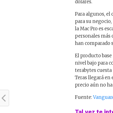
dólares.
Para algunos, el
para su negocio, 
la Mac Pro es es
personales más c
han comparado s
El producto base
nivel bajo para 
terabytes cuesta
Teras llegará en e
precio aún no ha
Fuente:
Vanguar
Tal vez te in