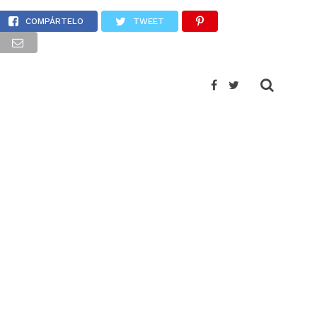
ásica
COMPÁRTELO
TWEET