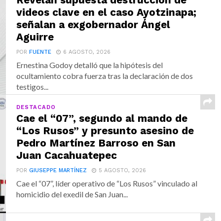
Revelan supuesta destrucción de
videos clave en el caso Ayotzinapa;
señalan a exgobernador Ángel
Aguirre
POR
FUENTE
6 AGOSTO, 2026
Ernestina Godoy detalló que la hipótesis del
ocultamiento cobra fuerza tras la declaración de dos
testigos...
DESTACADO
Cae el “07”, segundo al mando de
“Los Rusos” y presunto asesino de
Pedro Martínez Barroso en San
Juan Cacahuatepec
POR
GIUSEPPE MARTÍNEZ
5 AGOSTO, 2026
Cae el “07”, líder operativo de “Los Rusos” vinculado al
homicidio del exedil de San Juan...