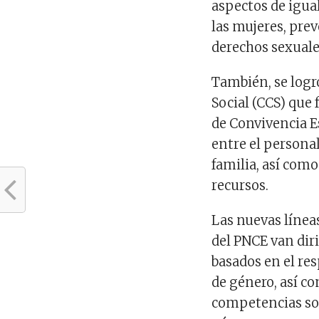
aspectos de igua
las mujeres, pre
derechos sexuales
También, se logr
Social (CCS) que
de Convivencia E
entre el persona
familia, así como
recursos.
Las nuevas línea
del PNCE van dir
basados en el res
de género, así c
competencias so