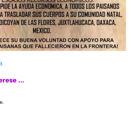
a
terese …
S: