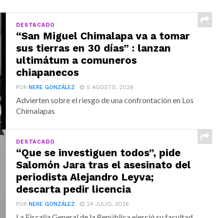
DESTACADO
“San Miguel Chimalapa va a tomar
sus tierras en 30 días” : lanzan
ultimátum a comuneros
chiapanecos
POR
NERE GONZÁLEZ
5 AGOSTO, 2026
Advierten sobre el riesgo de una confrontación en Los
Chimalapas
DESTACADO
“Que se investiguen todos”, pide
Salomón Jara tras el asesinato del
periodista Alejandro Leyva;
descarta pedir licencia
POR
NERE GONZÁLEZ
24 JULIO, 2026
La Fiscalía General de la República ejerció su facultad