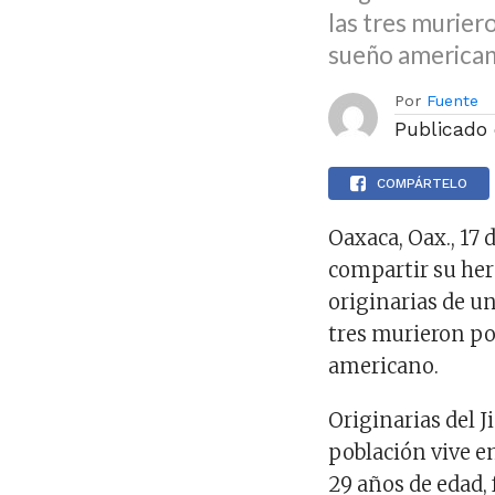
las tres murier
sueño american
Por
Fuente
Publicado
COMPÁRTELO
Oaxaca, Oax., 17 
compartir su her
originarias de u
tres murieron po
americano.
Originarias del J
población vive en
29 años de edad,