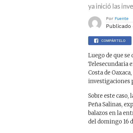
ya inició las in
Por
Fuente
Publicado
COMPÁRTELO
Luego de que se 
Telesecundaria en
Costa de Oaxaca, 
investigaciones p
Sobre este caso,
Peña Salinas, ex
balazos en la en
del domingo 16 d