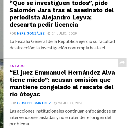
“Que se investiguen todos”, pide
Salomón Jara tras el asesinato del
periodista Alejandro Leyva;
descarta pedir licencia
POR
NERE GONZÁLEZ
24 JULIO, 2026
La Fiscalía General de la República ejerció su facultad
de atracción; la investigación contempla hasta el...
ESTADO
“El juez Emmanuel Hernández Alva
tiene miedo”: acusan omisión que
mantiene congelado el rescate del
río Atoyac
POR
GIUSEPPE MARTÍNEZ
23 JULIO, 2026
Las acciones institucionales continúan enfocándose en
intervenciones aisladas y no en atender el origen del
problema.