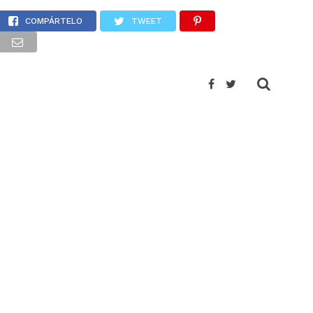
o
COMPÁRTELO
TWEET