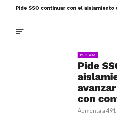
Pide SSO continuar con el aislamiento 
PORTADA
Pide SS
aislami
avanzar
con con
Aumenta a 491 