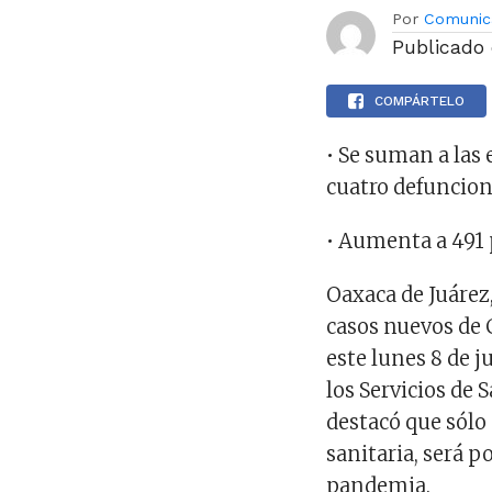
Por
Comunic
Publicado
COMPÁRTELO
• Se suman a las 
cuatro defuncio
• Aumenta a 491 
Oaxaca de Juárez,
casos nuevos de 
este lunes 8 de j
los Servicios de 
destacó que sólo
sanitaria, será p
pandemia.