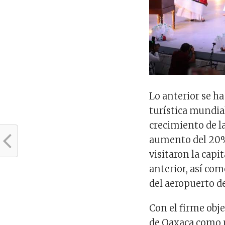
Lo anterior se h
turística mundia
crecimiento de la
aumento del 20%
visitaron la cap
anterior, así com
del aeropuerto d
Con el firme obj
de Oaxaca como u