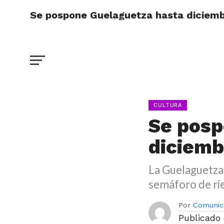
Se pospone Guelaguetza hasta diciem
CULTURA
Se posp
diciem
La Guelaguetza 
semáforo de ri
Por
Comunic
Publicado