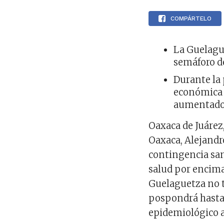
COMPÁRTELO
La Guelague
semáforo d
Durante la 
económica e
aumentado
Oaxaca de Juárez,
Oaxaca, Alejandr
contingencia sani
salud por encima 
Guelaguetza no t
pospondrá hasta 
epidemiológico a