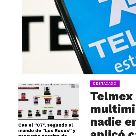
DESTACADO
Telmex 
multimi
nadie e
Cae el “07”, segundo al
aplicó 
mando de “Los Rusos” y