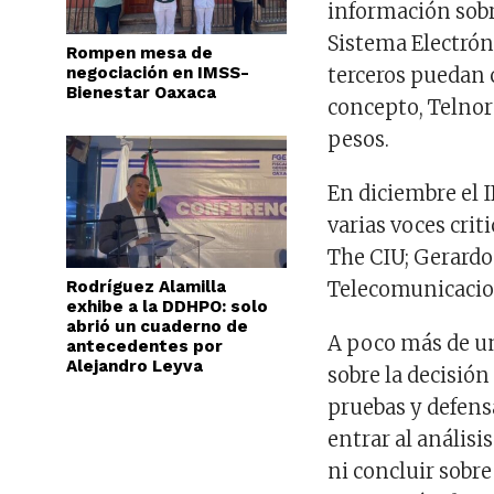
información sobr
Sistema Electrón
Rompen mesa de
negociación en IMSS-
terceros puedan 
Bienestar Oaxaca
concepto, Telnor
pesos.
En diciembre el 
varias voces crit
The CIU; Gerardo 
Rodríguez Alamilla
Telecomunicacion
exhibe a la DDHPO: solo
abrió un cuaderno de
A poco más de un
antecedentes por
Alejandro Leyva
sobre la decisión
pruebas y defens
entrar al anális
ni concluir sobr