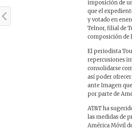
imposición de un
que el expedient
y votado en ener
Telnor, filial de 
composición de l
El periodista Tou
repercusiones i
consolidarse com
así poder ofrecer 
ante Imagen que 
por parte de Amé
AT&T ha sugerido
las medidas de p
América Móvil d