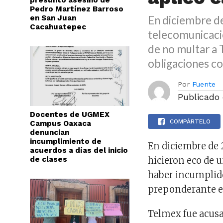
presunto asesino de
Pedro Martínez Barroso
en San Juan
En diciembre de
Cacahuatepec
telecomunicacio
de no multar a
obligaciones c
Por
Fuente
Publicado
Docentes de UGMEX
COMPÁRTELO
Campus Oaxaca
denuncian
incumplimiento de
En diciembre de 
acuerdos a días del inicio
de clases
hicieron eco de u
haber incumplid
preponderante e
Telmex fue acusa