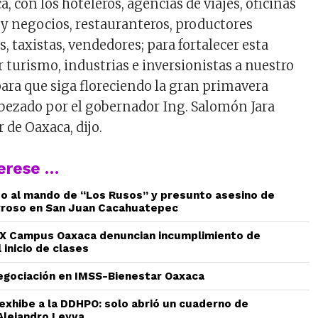
a, con los hoteleros, agencias de viajes, oficinas
y negocios, restauranteros, productores
s, taxistas, vendedores; para fortalecer esta
r turismo, industrias e inversionistas a nuestro
ara que siga floreciendo la gran primavera
bezado por el gobernador Ing. Salomón Jara
 de Oaxaca, dijo.
terese …
do al mando de “Los Rusos” y presunto asesino de
rroso en San Juan Cacahuatepec
 Campus Oaxaca denuncian incumplimiento de
 inicio de clases
gociación en IMSS-Bienestar Oaxaca
 exhibe a la DDHPO: solo abrió un cuaderno de
Alejandro Leyva