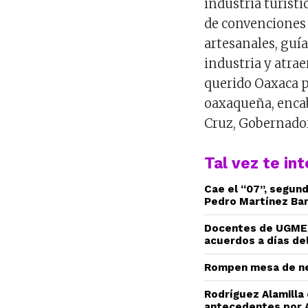
industria turístic
de convenciones 
artesanales, guía
industria y atrae
querido Oaxaca p
oaxaqueña, enca
Cruz, Gobernador
Tal vez te in
Cae el “07”, segun
Pedro Martínez Ba
Docentes de UGMEX
acuerdos a días del
Rompen mesa de ne
Rodríguez Alamilla
antecedentes por 