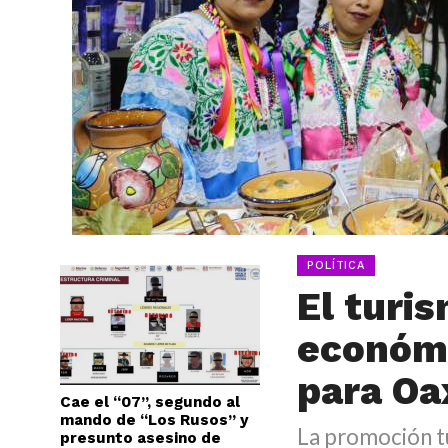
POLÍTICA
El turi
económ
para Oa
Cae el “07”, segundo al
mando de “Los Rusos” y
La promoción tu
presunto asesino de