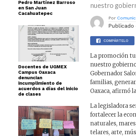
Pedro Martínez Barroso
nuestro gobie
en San Juan
Cacahuatepec
Por
Comunic
Publicado
COMPÁRTELO
La promoción tur
nuestro gobiern
Docentes de UGMEX
Campus Oaxaca
Gobernador Salom
denuncian
familias, genera
incumplimiento de
acuerdos a días del inicio
Oaxaca, afirmó la
de clases
La legisladora se
fortalecer la ec
naturales, mares
telares, arte, mú