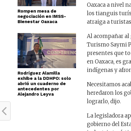
Oaxaca a nivel n
Rompen mesa de
los tianguis tur
negociación en IMSS-
atraiga a turista
Bienestar Oaxaca
Al acompañar al 
Turismo Saymi Pi
presentes que tod
en Oaxaca, es gr
indígenas y afr
Rodríguez Alamilla
exhibe a la DDHPO: solo
abrió un cuaderno de
Necesitamos aca
antecedentes por
heredaron los go
Alejandro Leyva
lograrlo, dijo.
La legisladora ap
gobierno del Est