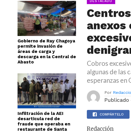
DESTACADO
Centros
anexos 
excesiv
Gobierno de Ray Chagoya
denigra
permite invasión de
áreas de carga y
descarga en la Central de
Abasto
Cobros excesivo
algunas de las c
esperanzas en 
Por
Redacci
Publicado
Infiltración de la AEI
COMPÁRTELO
desarticula red de
fraude que operaba en
Redacción
restaurante de Santa