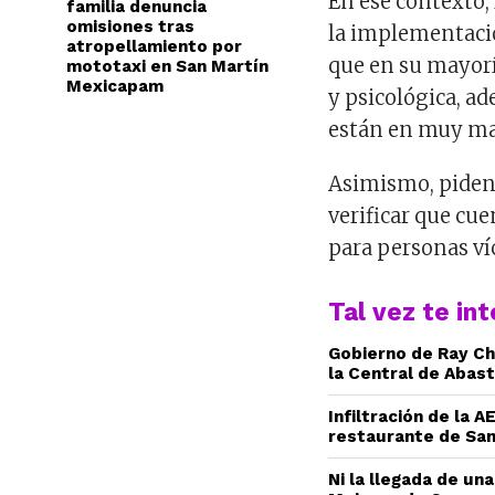
En ese contexto,
familia denuncia
omisiones tras
la implementació
atropellamiento por
que en su mayor
mototaxi en San Martín
Mexicapam
y psicológica, a
están en muy ma
Asimismo, piden a
verificar que cue
para personas ví
Tal vez te in
Gobierno de Ray Ch
la Central de Abas
Infiltración de la 
restaurante de San
Ni la llegada de una