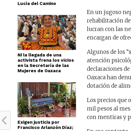
Lucía del Camino
En un jugoso neg
rehabilitación d
lucran con las ne
encargan de ofre
Algunos de los “s
Ni la llegada de una
atención psicoló
activista frena los vicios
en la Secretaría de las
declaraciones de
Mujeres de Oaxaca
Oaxaca han denun
dotación de alim
Los precios que o
mil pesos al mes
con mentiras y p
Exigen justicia por
Francisco Arlanzón Díaz;