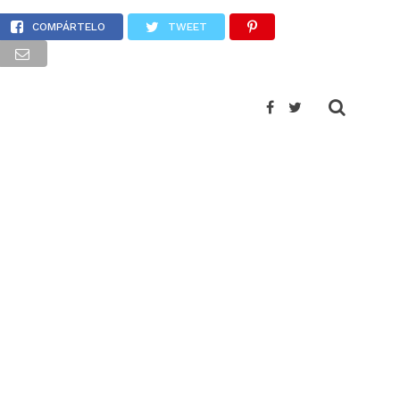
grante
COMPÁRTELO
TWEET