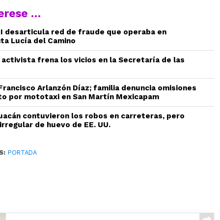
terese …
AEI desarticula red de fraude que operaba en
ta Lucía del Camino
 activista frena los vicios en la Secretaría de las
 Francisco Arlanzón Díaz; familia denuncia omisiones
to por mototaxi en San Martín Mexicapam
uacán contuvieron los robos en carreteras, pero
irregular de huevo de EE. UU.
S:
PORTADA