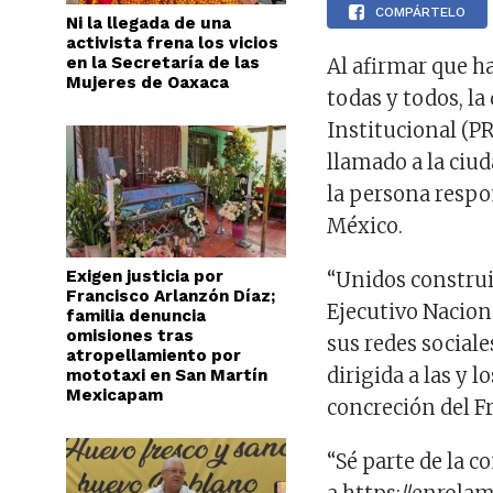
COMPÁRTELO
Ni la llegada de una
activista frena los vicios
en la Secretaría de las
Al afirmar que ha
Mujeres de Oaxaca
todas y todos, la
Institucional (P
llamado a la ciud
la persona respo
México.
Exigen justicia por
“Unidos constru
Francisco Arlanzón Díaz;
Ejecutivo Naciona
familia denuncia
omisiones tras
sus redes social
atropellamiento por
dirigida a las y l
mototaxi en San Martín
Mexicapam
concreción del F
“Sé parte de la 