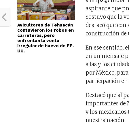
a https://enrolam
aspirante que pre
Sostuvo que la v
destacó que con 
Avicultores de Tehuacán
contuvieron los robos en
construcción de 
carreteras, pero
enfrentan la venta
irregular de huevo de EE.
En ese sentido, e
UU.
en un mensaje por
a las y los ciuda
por México, para 
participación en
Destacó que al pa
importantes de M
y los mexicanos t
nuestra nación.