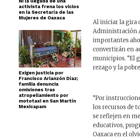
Ni la llegada de una
activista frena los vicios
en la Secretaría de las
Mujeres de Oaxaca
Al iniciar la gira
Administración 
importantes aho
convertirán en a
municipios. “El 
rezago y la pobre
Exigen justicia por
Francisco Arlanzón Díaz;
familia denuncia
omisiones tras
atropellamiento por
“Por instruccion
mototaxi en San Martín
los recursos de t
Mexicapam
se reflejen en m
educativos, pro
Oaxaca en el olvi