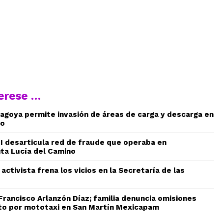
terese …
agoya permite invasión de áreas de carga y descarga en
to
AEI desarticula red de fraude que operaba en
ta Lucía del Camino
 activista frena los vicios en la Secretaría de las
 Francisco Arlanzón Díaz; familia denuncia omisiones
to por mototaxi en San Martín Mexicapam