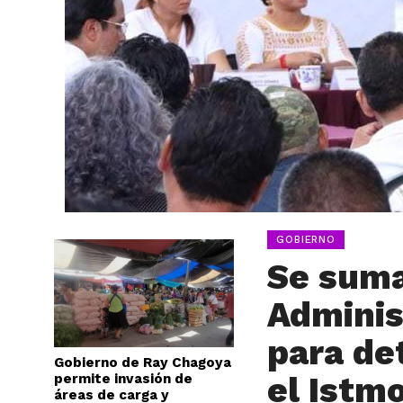
GOBIERNO
Se suma
Adminis
para de
Gobierno de Ray Chagoya
el Istm
permite invasión de
áreas de carga y