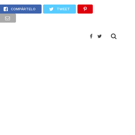
el Istmo
COMPÁRTELO
TWEET