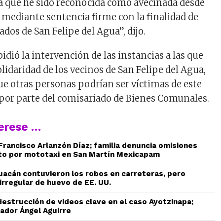
 ya que he sido reconocida como avecinada desde
, mediante sentencia firme con la finalidad de
ados de San Felipe del Agua”, dijo.
pidió la intervención de las instancias a las que
olidaridad de los vecinos de San Felipe del Agua,
que otras personas podrían ser víctimas de este
 por parte del comisariado de Bienes Comunales.
terese …
 Francisco Arlanzón Díaz; familia denuncia omisiones
to por mototaxi en San Martín Mexicapam
uacán contuvieron los robos en carreteras, pero
irregular de huevo de EE. UU.
estrucción de videos clave en el caso Ayotzinapa;
ador Ángel Aguirre