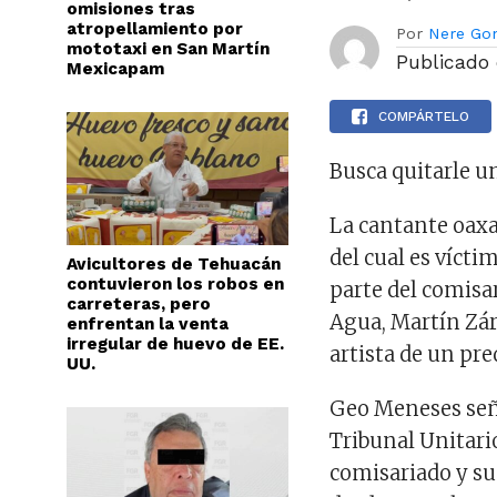
omisiones tras
atropellamiento por
Por
Nere Go
mototaxi en San Martín
Publicado
Mexicapam
COMPÁRTELO
Busca quitarle u
La cantante oax
del cual es víct
Avicultores de Tehuacán
contuvieron los robos en
parte del comisa
carreteras, pero
Agua, Martín Zár
enfrentan la venta
irregular de huevo de EE.
artista de un pre
UU.
Geo Meneses seña
Tribunal Unitario
comisariado y su