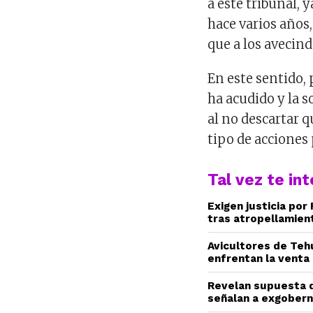
a este tribunal,
hace varios años
que a los avecind
En este sentido, 
ha acudido y la s
al no descartar 
tipo de acciones
Tal vez te in
Exigen justicia por
tras atropellamien
Avicultores de Teh
enfrentan la venta 
Revelan supuesta d
señalan a exgobern