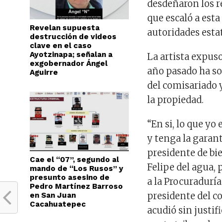
desdeñaron los r
que escaló a esta
Revelan supuesta
autoridades esta
destrucción de videos
clave en el caso
Ayotzinapa; señalan a
La artista expus
exgobernador Ángel
año pasado ha so
Aguirre
del comisariado 
la propiedad.
“En si, lo que y
y tenga la garant
presidente de b
Cae el “07”, segundo al
Felipe del agua, 
mando de “Los Rusos” y
presunto asesino de
a la Procuraduría
Pedro Martínez Barroso
presidente del c
en San Juan
Cacahuatepec
acudió sin justif