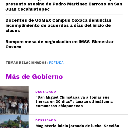
presunto asesino de Pedro Martínez Barroso en San
Juan Cacahuatepec
Docentes de UGMEX Campus Oaxaca denuncian
incumplimiento de acuerdos a días del inicio de
clases
Rompen mesa de negociación en IMSS-Bienestar
Oaxaca
TEMAS RELACIONADOS:
PORTADA
Más de Gobierno
DESTACADO
“San Miguel Chimalapa va a tomar sus
tierras en 30 días” : lanzan ultimátum a
comuneros chiapanecos
DESTACADO
Magisterio inicia jornada de lucha: Sección