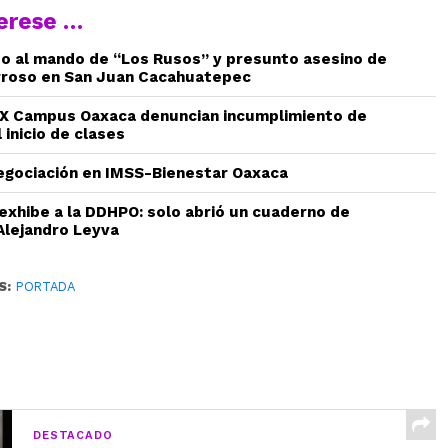
terese …
do al mando de “Los Rusos” y presunto asesino de
rroso en San Juan Cacahuatepec
 Campus Oaxaca denuncian incumplimiento de
 inicio de clases
gociación en IMSS-Bienestar Oaxaca
 exhibe a la DDHPO: solo abrió un cuaderno de
Alejandro Leyva
S:
PORTADA
DESTACADO