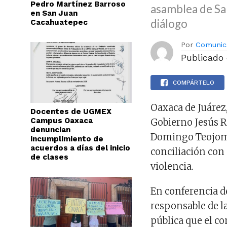
Pedro Martínez Barroso
asamblea de S
en San Juan
diálogo
Cacahuatepec
Por
Comunic
Publicado
COMPÁRTELO
Oaxaca de Juárez,
Docentes de UGMEX
Campus Oaxaca
Gobierno Jesús 
denuncian
Domingo Teojomul
incumplimiento de
acuerdos a días del inicio
conciliación con 
de clases
violencia.
En conferencia d
responsable de la
pública que el c