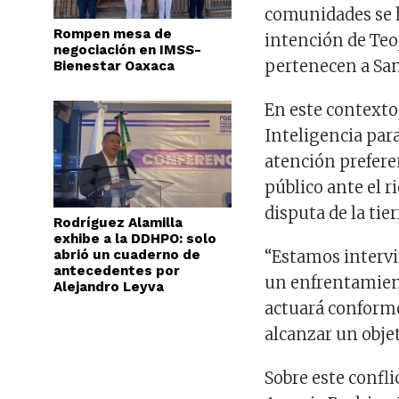
comunidades se h
Rompen mesa de
intención de Teo
negociación en IMSS-
pertenecen a San
Bienestar Oaxaca
En este contexto
Inteligencia para
atención prefere
público ante el 
disputa de la tier
Rodríguez Alamilla
exhibe a la DDHPO: solo
abrió un cuaderno de
“Estamos intervi
antecedentes por
un enfrentamien
Alejandro Leyva
actuará conforme 
alcanzar un objet
Sobre este confli