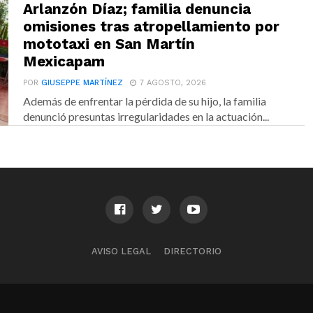
Arlanzón Díaz; familia denuncia
omisiones tras atropellamiento por
mototaxi en San Martín
Mexicapam
POR
GIUSEPPE MARTÍNEZ
7 AGOSTO, 2026
Además de enfrentar la pérdida de su hijo, la familia
denunció presuntas irregularidades en la actuación...
AVISO LEGAL
DIRECTORIO