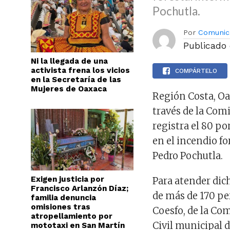
Pochutla.
Por
Comunic
Publicado
Ni la llegada de una
activista frena los vicios
COMPÁRTELO
en la Secretaría de las
Mujeres de Oaxaca
Región Costa, Oa
través de la Comi
registra el 80 po
en el incendio f
Pedro Pochutla.
Exigen justicia por
Para atender dich
Francisco Arlanzón Díaz;
de más de 170 pe
familia denuncia
omisiones tras
Coesfo, de la Com
atropellamiento por
Civil municipal 
mototaxi en San Martín