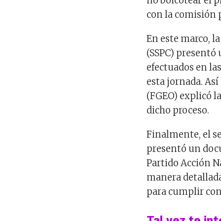
no boicotear el 
con la comisión 
En este marco, l
(SSPC) presentó 
efectuados en las
esta jornada. Así
(FGEO) explicó la
dicho proceso.
Finalmente, el s
presentó un doc
Partido Acción N
manera detallada
para cumplir con 
Tal vez te in