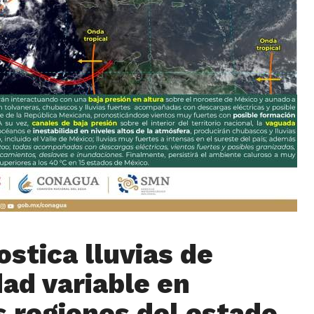
ostica lluvias de
dad variable en
s regiones del estado