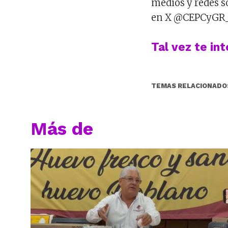
medios y redes 
en X @CEPCyGR
Tal vez te in
TEMAS RELACIONADO
Más de