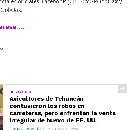
sociales oficiales: Facebook @CEPCYGRGobOax y
_GobOax.
terese …
S:
DESTACADO
Avicultores de Tehuacán
contuvieron los robos en
carreteras, pero enfrentan la venta
irregular de huevo de EE. UU.
POR
NERE GONZÁLEZ
7 AGOSTO, 2026