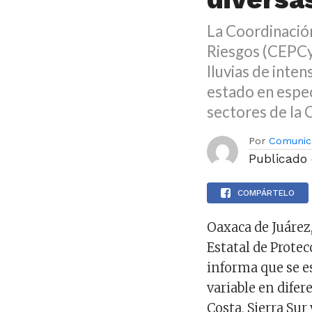
La Coordinación
Riesgos (CEPCy
lluvias de inte
estado en espec
sectores de la 
Por
Comunic
Publicado
COMPÁRTELO
Oaxaca de Juárez
Estatal de Prote
informa que se es
variable en difer
Costa, Sierra Sur