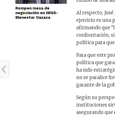
rumbo de una ad
Rompen mesa de
Al respecto, Jos
negociación en IMSS-
Bienestar Oaxaca
ejercicio es una p
afirmando que “l
confrontación, 
política para que
Para que este pro
política que gara
ha sido estratég
no se paralice fr
garante de la go
Según su perspec
instituciones si
asegurando que e