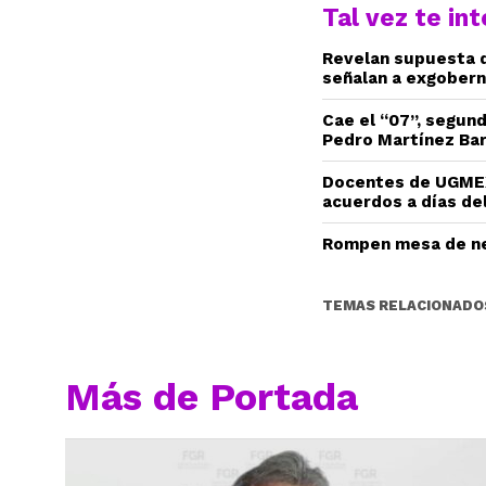
Tal vez te in
Revelan supuesta d
señalan a exgobern
Cae el “07”, segun
Pedro Martínez Ba
Docentes de UGMEX
acuerdos a días del
Rompen mesa de ne
TEMAS RELACIONADO
Más de Portada