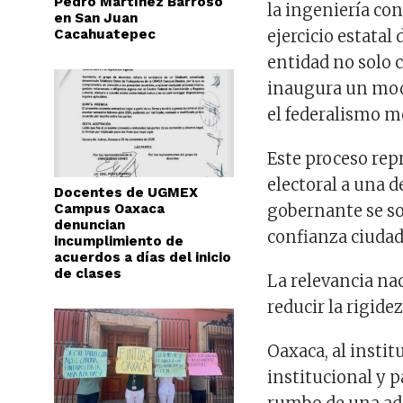
Pedro Martínez Barroso
la ingeniería con
en San Juan
Cacahuatepec
ejercicio estata
entidad no solo 
inaugura un mode
el federalismo 
Este proceso re
electoral a una d
Docentes de UGMEX
Campus Oaxaca
gobernante se so
denuncian
confianza ciuda
incumplimiento de
acuerdos a días del inicio
de clases
La relevancia nac
reducir la rigid
Oaxaca, al instit
institucional y p