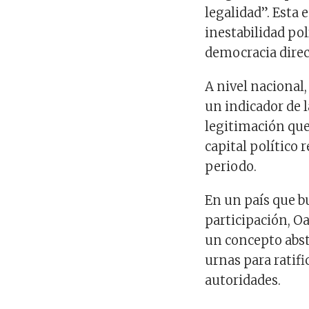
legalidad”. Esta e
inestabilidad po
democracia direc
A nivel nacional
un indicador de 
legitimación que
capital político
periodo.
En un país que 
participación, O
un concepto abstr
urnas para ratifi
autoridades.