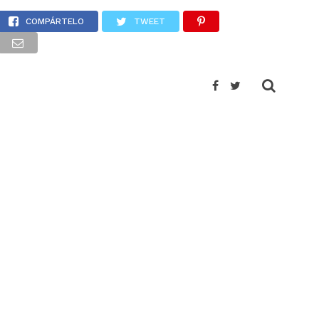
árquez
COMPÁRTELO
TWEET