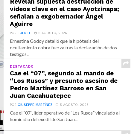
Revelan supuesta destrucción de
videos clave en el caso Ayotzinapa;
señalan a exgobernador Ángel
Aguirre
POR
FUENTE
6 AGOSTO, 2026
Ernestina Godoy detalló que la hipótesis del
ocultamiento cobra fuerza tras la declaración de dos
testigos...
DESTACADO
Cae el “07”, segundo al mando de
“Los Rusos” y presunto asesino de
Pedro Martínez Barroso en San
Juan Cacahuatepec
POR
GIUSEPPE MARTÍNEZ
5 AGOSTO, 2026
Cae el “07”, líder operativo de “Los Rusos” vinculado al
homicidio del exedil de San Juan...