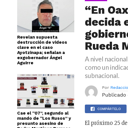
“En Oax
decida 
gobiern
Revelan supuesta
Rueda 
destrucción de videos
clave en el caso
Ayotzinapa; señalan a
exgobernador Ángel
A nivel naciona
Aguirre
como un indicad
subnacional.
Por
Redacci
Publicado
COMPÁRTELO
Cae el “07”, segundo al
mando de “Los Rusos” y
El próximo 25 de
presunto asesino de