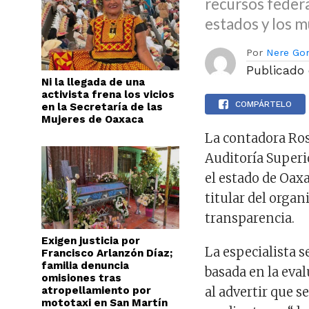
recursos federa
estados y los m
Por
Nere Go
Publicado
Ni la llegada de una
activista frena los vicios
COMPÁRTELO
en la Secretaría de las
Mujeres de Oaxaca
La contadora Rosa
Auditoría Superi
el estado de Oaxa
titular del organ
transparencia.
Exigen justicia por
La especialista 
Francisco Arlanzón Díaz;
familia denuncia
basada en la eval
omisiones tras
atropellamiento por
al advertir que s
mototaxi en San Martín