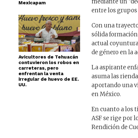
mediante un “ded
Mexicapam
entre los grupos
Con una trayect
sólida formación
actual coyuntura
de género en la 
Avicultores de Tehuacán
contuvieron los robos en
La aspirante enf
carreteras, pero
enfrentan la venta
asuma las rienda
irregular de huevo de EE.
aportando una vi
UU.
en México.
En cuanto a los t
ASF se rige por l
Rendición de Cue