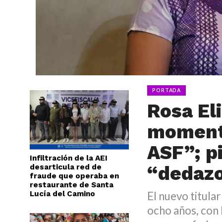
PORTADA
Rosa El
momento
ASF”; p
Infiltración de la AEI
“dedaz
desarticula red de
fraude que operaba en
restaurante de Santa
Lucía del Camino
El nuevo titula
ocho años, con 