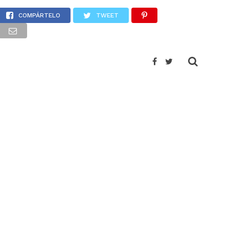
“dedazos”
COMPÁRTELO
TWEET