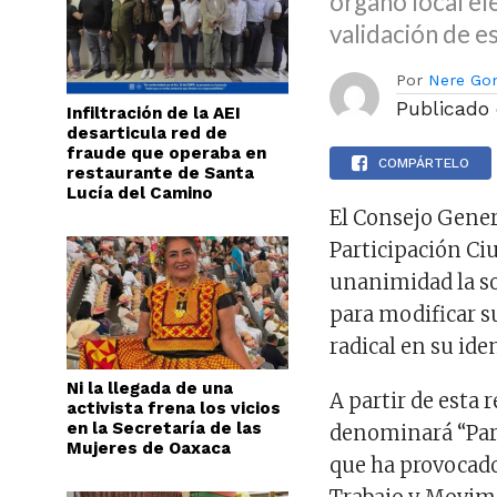
órgano local el
validación de e
Por
Nere Go
Publicado
Infiltración de la AEI
desarticula red de
fraude que operaba en
COMPÁRTELO
restaurante de Santa
Lucía del Camino
El Consejo Genera
Participación Ci
unanimidad la so
para modificar s
radical en su ide
Ni la llegada de una
A partir de esta 
activista frena los vicios
en la Secretaría de las
denominará “Par
Mujeres de Oaxaca
que ha provocado