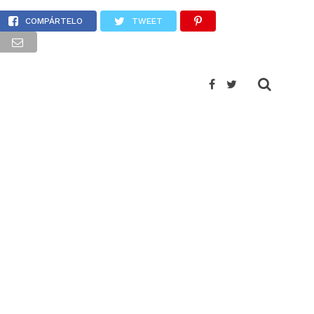
Gulal”
COMPÁRTELO
TWEET