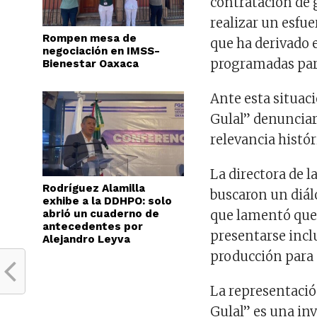
contratación de 
realizar un esfue
Rompen mesa de
que ha derivado 
negociación en IMSS-
programadas par
Bienestar Oaxaca
Ante esta situaci
Gulal” denunciaro
relevancia histór
La directora de 
Rodríguez Alamilla
buscaron un diálo
exhibe a la DDHPO: solo
abrió un cuaderno de
que lamentó que 
antecedentes por
presentarse incl
Alejandro Leyva
producción para
La representación
Gulal” es una inv