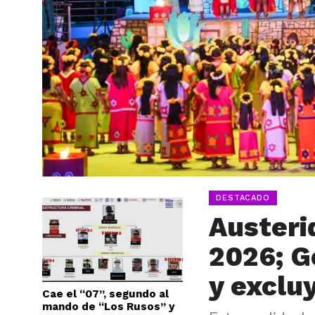
DESTACADO
Austeri
2026; G
y excluy
Cae el “07”, segundo al
mando de “Los Rusos” y