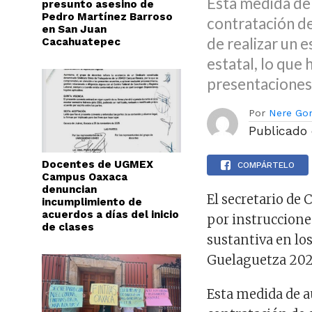
Esta medida de
presunto asesino de
Pedro Martínez Barroso
contratación d
en San Juan
de realizar un 
Cacahuatepec
estatal, lo que
presentaciones
Por
Nere Go
Publicado
Docentes de UGMEX
COMPÁRTELO
Campus Oaxaca
denuncian
El secretario de 
incumplimiento de
acuerdos a días del inicio
por instruccione
de clases
sustantiva en los
Guelaguetza 202
Esta medida de a