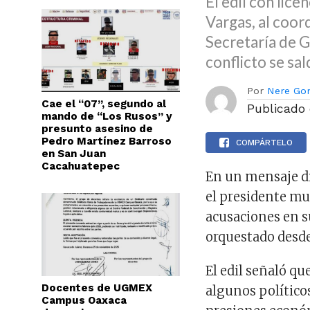
El edil con lic
Vargas, al coor
Secretaría de G
conflicto se sal
Por
Nere Go
Cae el “07”, segundo al
Publicado
mando de “Los Rusos” y
presunto asesino de
Pedro Martínez Barroso
COMPÁRTELO
en San Juan
Cacahuatepec
En un mensaje dir
el presidente mun
acusaciones en s
orquestado desde 
El edil señaló qu
Docentes de UGMEX
algunos político
Campus Oaxaca