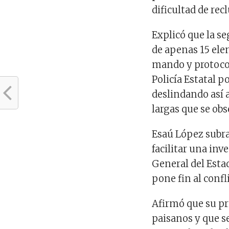
dificultad de rec
Explicó que la s
de apenas 15 ele
mando y protocol
Policía Estatal p
deslindando así a
largas que se obs
Esaú López subra
facilitar una inv
General del Esta
pone fin al confl
Afirmó que su pr
paisanos y que s