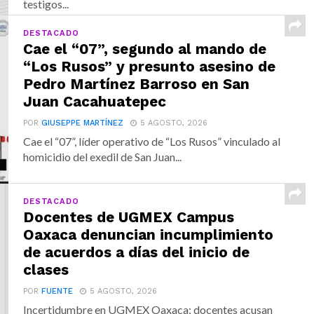
testigos...
DESTACADO
Cae el “07”, segundo al mando de
“Los Rusos” y presunto asesino de
Pedro Martínez Barroso en San
Juan Cacahuatepec
POR
GIUSEPPE MARTÍNEZ
5 AGOSTO, 2026
Cae el “07”, líder operativo de “Los Rusos” vinculado al
homicidio del exedil de San Juan...
DESTACADO
Docentes de UGMEX Campus
Oaxaca denuncian incumplimiento
de acuerdos a días del inicio de
clases
POR
FUENTE
5 AGOSTO, 2026
Incertidumbre en UGMEX Oaxaca: docentes acusan