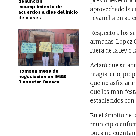
presiones económ
denuncian
incumplimiento de
aprovechado la cr
acuerdos a días del inicio
revancha en su c
de clases
Respecto a los s
armadas, López 
fuera de la ley o
Aclaró que su ad
Rompen mesa de
magisterio, prop
negociación en IMSS-
Bienestar Oaxaca
que no asfixiara
que los manifest
establecidos con
En el ámbito de l
municipio enfren
pues no cuentan 