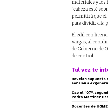
materiales y los
“cabeza esté sobr
permitirá que el 
para dividir a la
El edil con lice
Vargas, al coordi
de Gobierno de Oa
de control.
Tal vez te in
Revelan supuesta d
señalan a exgobern
Cae el “07”, segun
Pedro Martínez Ba
Docentes de UGMEX