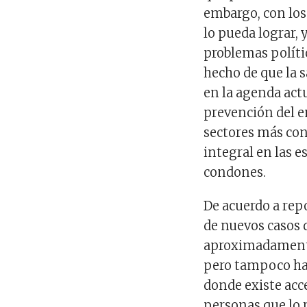
embargo, con los
lo pueda lograr, 
problemas polític
hecho de que la 
en la agenda act
prevención del em
sectores más con
integral en las e
condones.
De acuerdo a rep
de nuevos casos
aproximadamente
pero tampoco ha
donde existe acc
personas que lo r