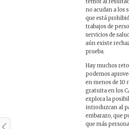
temor al resulta
no acudan a los 
que está prohibid
trabajos de pers
servicios de salu
aún existe rechaz
prueba.
Hay muchos retos
podemos aprovech
en menos de 10 m
gratuita en los 
explora la posib
introduzcan al pa
embarazo, que pue
que más persona