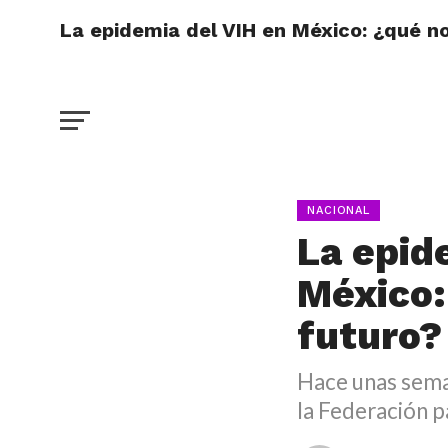
La epidemia del VIH en México: ¿qué no
NACIONAL
La epid
México:
futuro?
Hace unas sema
la Federación p