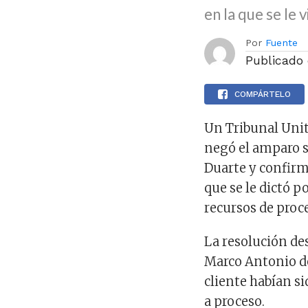
en la que se le 
Por
Fuente
Publicado
COMPÁRTELO
Un Tribunal Unit
negó el amparo s
Duarte y confirm
que se le dictó 
recursos de proce
La resolución d
Marco Antonio de
cliente habían si
a proceso.