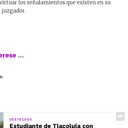
virtuar los señalamientos que existen en su
l juzgador.
terese …
S:
DESTACADO
Estudiante de Tlacolula con