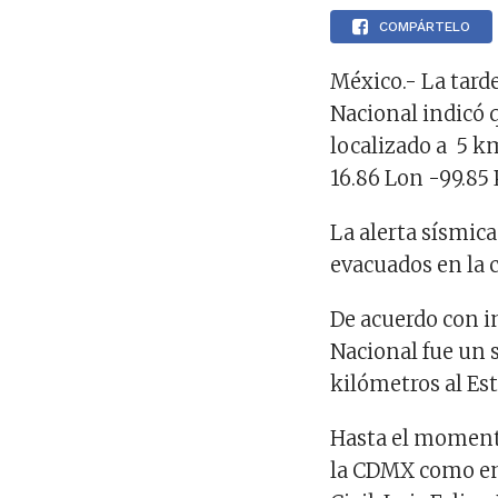
COMPÁRTELO
México.- La tarde
Nacional indicó 
localizado a 5 km
16.86 Lon -99.85 
La alerta sísmic
evacuados en la c
De acuerdo con i
Nacional fue un s
kilómetros al Es
Hasta el momento
la CDMX como en 