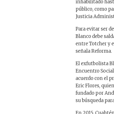
inhabilitado has
público, como pa
Justicia Administ
Para evitar ser d
Blanco debe salda
entre Totcher y 
señala Reforma.
El exfutbolista B
Encuentro Social
acuerdo con el pr
Eric Flores, qui
fundado por And
su búsqueda para
En 2015, Cuahtém