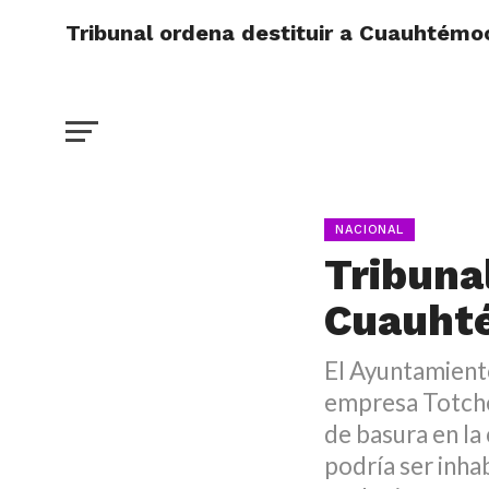
Tribunal ordena destituir a Cuauhtém
NACIONAL
Tribuna
Cuauht
El Ayuntamient
empresa Totcher
de basura en la
podría ser inha