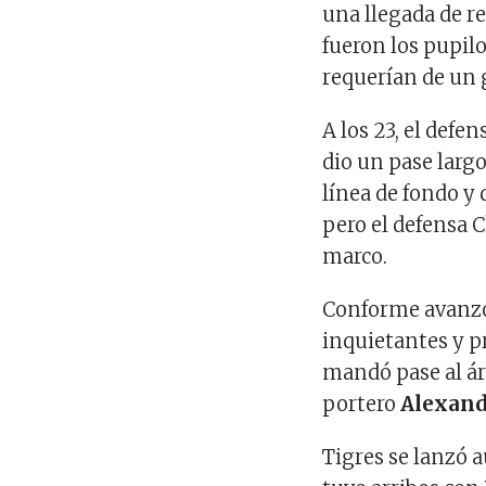
una llegada de r
fueron los pupilo
requerían de un g
A los 23, el def
dio un pase largo
línea de fondo y 
pero el defensa C
marco.
Conforme avanzó 
inquietantes y p
mandó pase al áre
portero
Alexand
Tigres se lanzó 