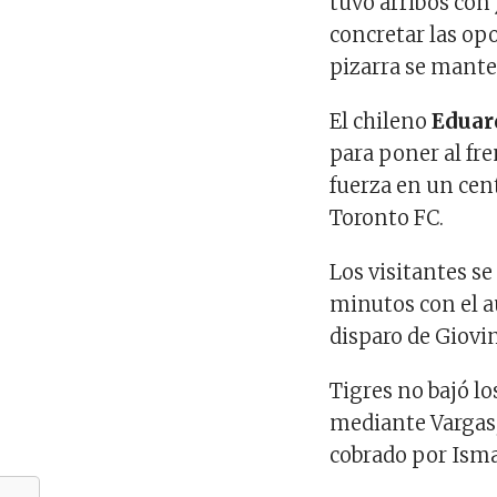
tuvo arribos con
concretar las op
pizarra se mant
El chileno
Eduar
para poner al fr
fuerza en un cent
Toronto FC.
Los visitantes se
minutos con el a
disparo de Giovi
Tigres no bajó lo
mediante Vargas,
cobrado por Ismael