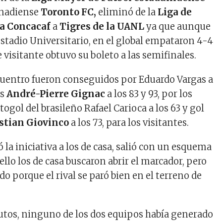
canadiense
Toronto FC,
eliminó de la
Liga de
a Concacaf
a
Tigres de la UANL
ya que aunque
estadio Universitario, en el global empataron 4-4
e visitante obtuvo su boleto a las semifinales.
cuentro fueron conseguidos por Eduardo Vargas a
és
André-Pierre Gignac
a los 83 y 93, por los
utogol del brasileño Rafael Carioca a los 63 y gol
stian Giovinco
a los 73, para los visitantes.
 la iniciativa a los de casa, salió con un esquema
ello los de casa buscaron abrir el marcador, pero
o porque el rival se paró bien en el terreno de
utos, ninguno de los dos equipos había generado