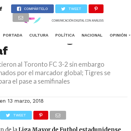
f
COMPÁRTELO
TWEET
 elimina a Tigres de la
PORTADA
CULTURA
POLÍTICA
NACIONAL
OPINIÓN
af
cieron al Toronto FC 3-2 sin embargo
ados por el marcador global; Tigres se
para el pase a semifinales
 en
13 marzo, 2018
TWEET
n de la
Liga Mayor de Futbol estadunidense