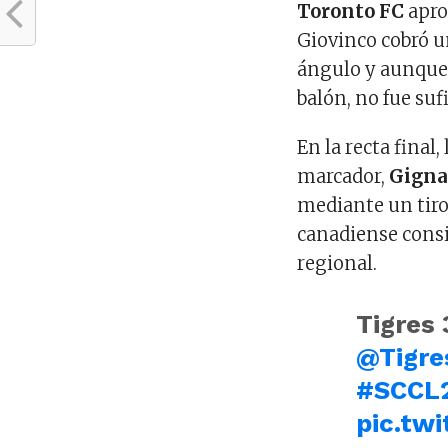
Toronto FC
apro
Giovinco cobró un
ángulo y aunque
balón, no fue suf
En la recta final
marcador,
Gigna
mediante un tiro 
canadiense consig
regional.
Tigres 
@Tigre
#SCCL
pic.tw