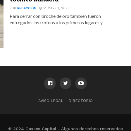
POR
REDACCION
21 MARZO, 2026
Para cerrar con broche de oro también fueron
entregados los trofeos a los primeros lugares y...
AVISO LEGAL
DIRECTORIO
© 2024 Oaxaca Capital - Algunos derechos reservados