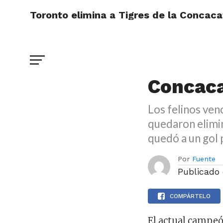
Toronto elimina a Tigres de la Concaca
DEPORTES
Toronto
Concac
Los felinos ven
quedaron elimin
quedó a un gol 
Por
Fuente
Publicado
COMPÁRTELO
El actual campeó